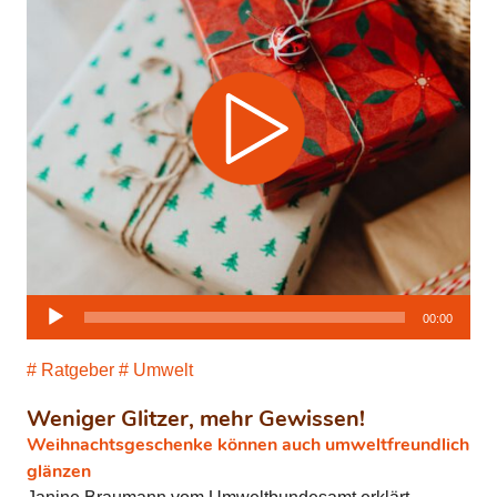
Audio-
00:00
Player
Ratgeber
Umwelt
Weniger Glitzer, mehr Gewissen!
Weihnachtsgeschenke können auch umweltfreundlich
glänzen