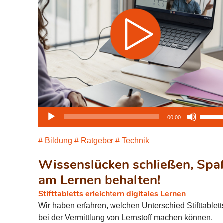
Audio-
Pfeilta
00:00
Player
Hoch/
benutz
Bildung
Ratgeber
Technik
um
Wissenslücken schließen, Spa
die
Lautst
am Lernen behalten!
zu
Stifttabletts erleichtern digitales Lernen
regeln
Wir haben erfahren, welchen Unterschied Stifttablett
bei der Vermittlung von Lernstoff machen können.