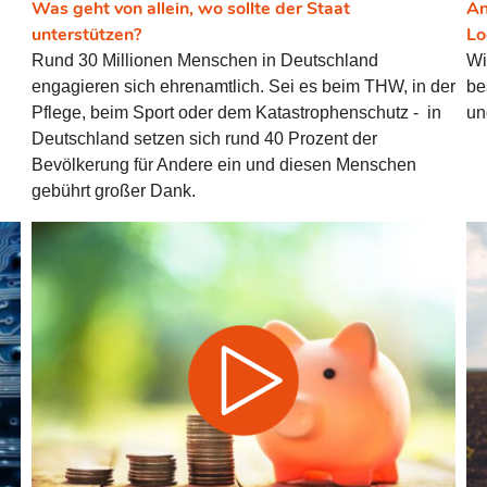
Was geht von allein, wo sollte der Staat
An
.
regeln.
unterstützen?
Lo
Rund 30 Millionen Menschen in Deutschland
Wi
engagieren sich ehrenamtlich. Sei es beim THW, in der
be
Pflege, beim Sport oder dem Katastrophenschutz - in
un
Deutschland setzen sich rund 40 Prozent der
Bevölkerung für Andere ein und diesen Menschen
gebührt großer Dank.