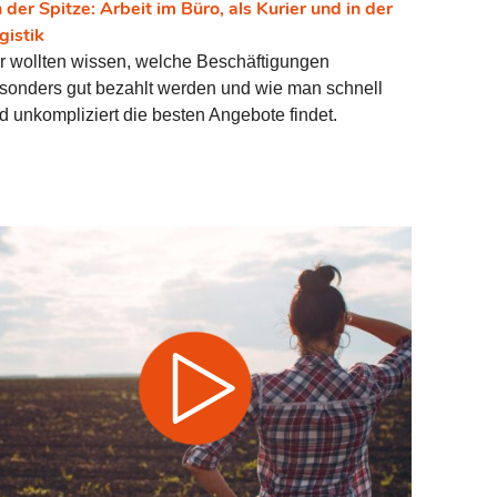
 der Spitze: Arbeit im Büro, als Kurier und in der
regeln.
gistik
r wollten wissen, welche Beschäftigungen
sonders gut bezahlt werden und wie man schnell
d unkompliziert die besten Angebote findet.