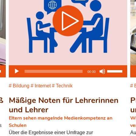
sten
Audio-
Pfeiltasten
Au
00:00
Runter
Player
Hoch/Runter
Pl
en,
benutzen,
Bildung
Internet
Technik
B
um
ß
Mäßige Noten für Lehrerinnen
die
P
ärke
Lautstärke
und Lehrer
u
zu
Eltern sehen mangelnde Medienkompetenz an
Wa
.
regeln.
Schulen
ve
s
Über die Ergebnisse einer Umfrage zur
Au