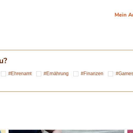
Mein A
u?
Ehrenamt
Ernährung
Finanzen
Game