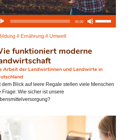
dio-
Pfeiltasten
00:00
ayer
Hoch/Runter
benutzen,
ildung
Ernährung
Umwelt
um
ie funktioniert moderne
die
Lautstärke
andwirtschaft
zu
e Arbeit der Landwirtinnen und Landwirte in
regeln.
utschland
t dem Blick auf leere Regale stellen viele Menschen
e Frage: Wie sicher ist unsere
bensmittelversorgung?