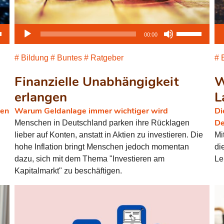
sten
Audio-
Pfeiltasten
Au
00:00
Runter
Player
Hoch/Runter
Pl
en,
benutzen,
Bildung
Buntes
Ratgeber
B
um
Finanzielle Unabhängigkeit
die
W
ärke
Lautstärke
erlangen
L
zu
cen
Warum Geldanlage immer wichtiger wird
Di
.
regeln.
De
Menschen in Deutschland parken ihre Rücklagen
lieber auf Konten, anstatt in Aktien zu investieren. Die
Mi
hohe Inflation bringt Menschen jedoch momentan
di
dazu, sich mit dem Thema "Investieren am
Le
Kapitalmarkt" zu beschäftigen.