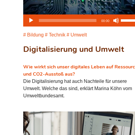
Audio-
Pfeilta
00:00
Player
Hoch/
benutz
Bildung
Technik
Umwelt
um
Digitalisierung und Umwelt
die
Lautst
zu
Wie wirkt sich unser digitales Leben auf Ressour
regeln
und CO2-Ausstoß aus?
Die Digitalisierung hat auch Nachteile für unsere
Umwelt. Welche das sind, erklärt Marina Köhn vom
Umweltbundesamt.