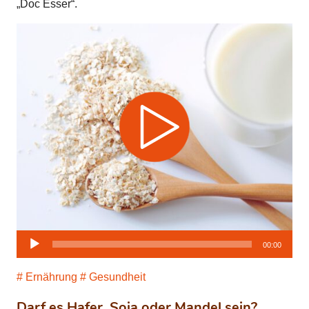
„Doc Esser“.
Audio-
00:00
Player
Ernährung
Gesundheit
Darf es Hafer, Soja oder Mandel sein?